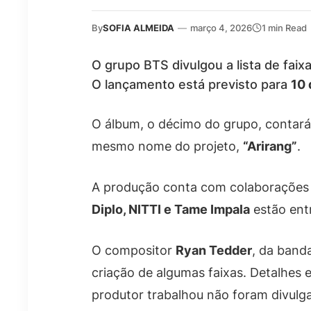
By
SOFIA ALMEIDA
—
março 4, 2026
1 min Read
O grupo BTS divulgou a lista de faix
O lançamento está previsto para
10 
O álbum, o décimo do grupo, conta
mesmo nome do projeto,
“Arirang”
.
A produção conta com colaborações d
Diplo, NITTI e Tame Impala
estão ent
O compositor
Ryan Tedder
, da band
criação de algumas faixas. Detalhes 
produtor trabalhou não foram divulg