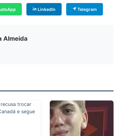
atsApp
LinkedIn
Telegram
ia Almeida