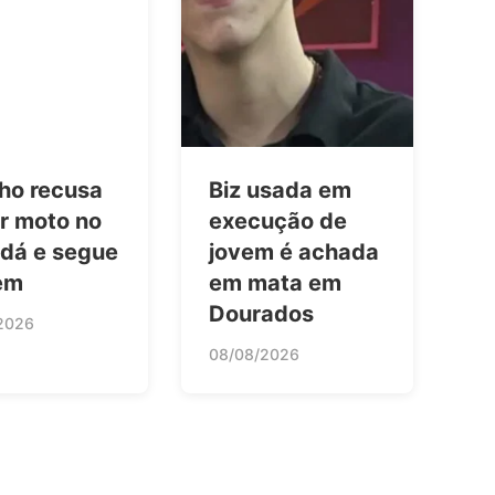
nho recusa
Biz usada em
ar moto no
execução de
dá e segue
jovem é achada
em
em mata em
Dourados
2026
08/08/2026