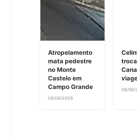
Atropelamento
Celi
mata pedestre
troc
no Monte
Cana
Castelo em
viag
Campo Grande
08/08/
08/08/2026