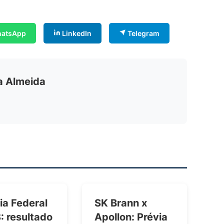
atsApp
LinkedIn
Telegram
ia Almeida
ia Federal
SK Brann x
: resultado
Apollon: Prévia