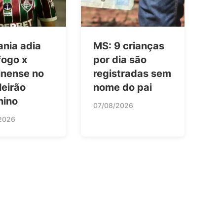
ania adia
MS: 9 crianças
fogo x
por dia são
inense no
registradas sem
leirão
nome do pai
nino
07/08/2026
2026