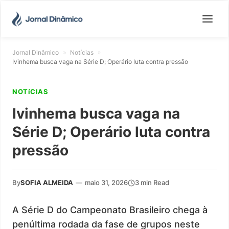
Jornal Dinâmico
»
Notícias
»
Ivinhema busca vaga na Série D; Operário luta contra pressão
NOTíCIAS
Ivinhema busca vaga na
Série D; Operário luta contra
pressão
By
SOFIA ALMEIDA
—
maio 31, 2026
3 min Read
A Série D do Campeonato Brasileiro chega à
penúltima rodada da fase de grupos neste