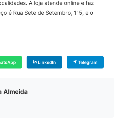
alidades. A loja atende online e faz
eço é Rua Sete de Setembro, 115, e o
atsApp
LinkedIn
Telegram
ia Almeida