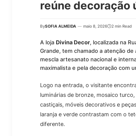
reúne decoração 
By
SOFIA ALMEIDA
—
maio 8, 2026
2 min Read
A loja
Divina Decor
, localizada na 
Grande, tem chamado a atenção de a
mescla artesanato nacional e interna
maximalista e pela decoração com u
Logo na entrada, o visitante encont
luminárias de bronze, mosaico turco,
castiçais, móveis decorativos e peç
laranja e verde contrastam com o te
diferente.