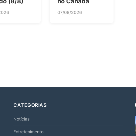
do (8/8)
no Canadá
2026
07/08/2026
CATEGORIAS
Notícias
Entretenimento