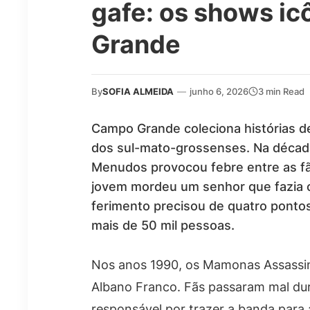
gafe: os shows i
Grande
By
SOFIA ALMEIDA
—
junho 6, 2026
3 min Read
Campo Grande coleciona histórias d
dos sul-mato-grossenses. Na décad
Menudos provocou febre entre as fã
jovem mordeu um senhor que fazia 
ferimento precisou de quatro ponto
mais de 50 mil pessoas.
Nos anos 1990, os Mamonas Assassi
Albano Franco. Fãs passaram mal dur
responsável por trazer a banda para 