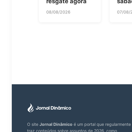
resgate agora
sába
08/08/2026
07/08/
O site
Jornal Dinâmico
é um portal que regularmente
traz conteúdos sobre assuntos de 2026, como