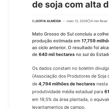
de soja com alta 
By
SOFIA ALMEIDA
—
maio 13, 2026
4 min Read
Mato Grosso do Sul concluiu a colhe
produção estimada em
17,759 milhõ
ao ciclo anterior. O resultado foi a
de
640 mil hectares
no sul do Estad
Os dados constam no boletim divulga
(Associação dos Produtores de Soja 
de
4,794 milhões de hectares
nesta 
produtividade média estadual para
61
em 19,5% da área plantada, o equiva
levantamentos de campo.