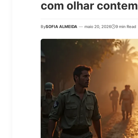
com olhar conte
By
SOFIA ALMEIDA
—
maio 20, 2026
9 min Read