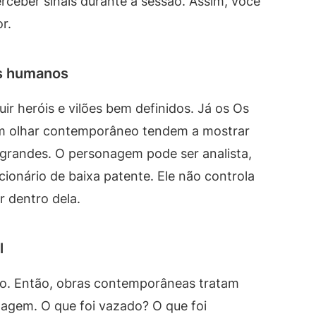
erceber sinais durante a sessão. Assim, você
r.
is humanos
r heróis e vilões bem definidos. Já os Os
com olhar contemporâneo tendem a mostrar
randes. O personagem pode ser analista,
cionário de baixa patente. Ele não controla
r dentro dela.
l
do. Então, obras contemporâneas tratam
gem. O que foi vazado? O que foi