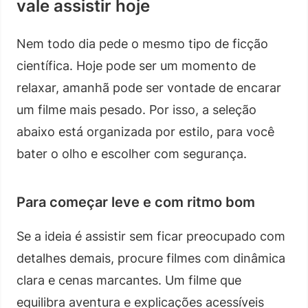
vale assistir hoje
Nem todo dia pede o mesmo tipo de ficção
científica. Hoje pode ser um momento de
relaxar, amanhã pode ser vontade de encarar
um filme mais pesado. Por isso, a seleção
abaixo está organizada por estilo, para você
bater o olho e escolher com segurança.
Para começar leve e com ritmo bom
Se a ideia é assistir sem ficar preocupado com
detalhes demais, procure filmes com dinâmica
clara e cenas marcantes. Um filme que
equilibra aventura e explicações acessíveis