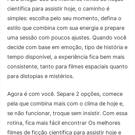
científica para assistir hoje, o caminho é
simples: escolha pelo seu momento, defina o
estilo que combina com sua energia e prepare
uma sessão com poucos ajustes. Quando você
decide com base em emoção, tipo de história e
tempo disponível, a experiência fica bem mais
consistente, tanto para filmes espaciais quanto
para distopias e mistérios.
Agora é com você. Separe 2 opções, comece
pela que combina mais com o clima de hoje e,
se não funcionar, troque sem insistir. Com essa
rotina, fica mais fácil encontrar Os melhores
filmes de ficção científica para assistir hoje e