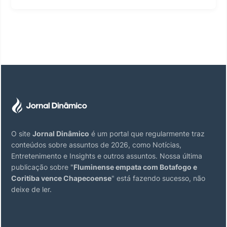
O site
Jornal Dinâmico
é um portal que regularmente traz
conteúdos sobre assuntos de 2026, como Notícias,
Entretenimento e Insights e outros assuntos. Nossa última
publicação sobre "
Fluminense empata com Botafogo e
Coritiba vence Chapecoense
" está fazendo sucesso, não
deixe de ler.