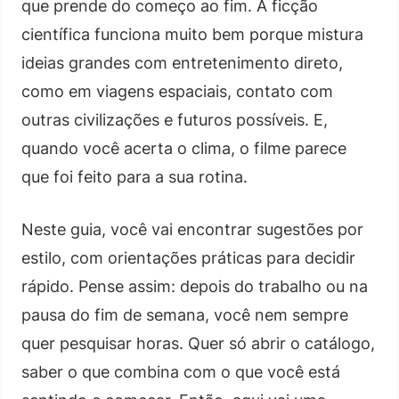
que prende do começo ao fim. A ficção
científica funciona muito bem porque mistura
ideias grandes com entretenimento direto,
como em viagens espaciais, contato com
outras civilizações e futuros possíveis. E,
quando você acerta o clima, o filme parece
que foi feito para a sua rotina.
Neste guia, você vai encontrar sugestões por
estilo, com orientações práticas para decidir
rápido. Pense assim: depois do trabalho ou na
pausa do fim de semana, você nem sempre
quer pesquisar horas. Quer só abrir o catálogo,
saber o que combina com o que você está