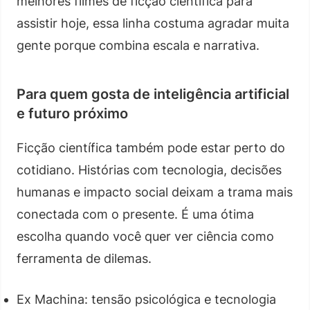
melhores filmes de ficção científica para
assistir hoje, essa linha costuma agradar muita
gente porque combina escala e narrativa.
Para quem gosta de inteligência artificial
e futuro próximo
Ficção científica também pode estar perto do
cotidiano. Histórias com tecnologia, decisões
humanas e impacto social deixam a trama mais
conectada com o presente. É uma ótima
escolha quando você quer ver ciência como
ferramenta de dilemas.
Ex Machina: tensão psicológica e tecnologia