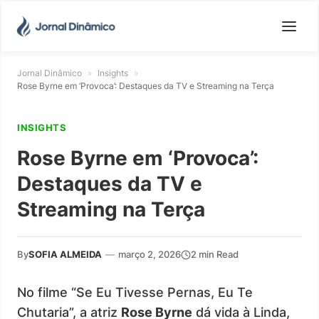
Jornal Dinâmico
»
Insights
»
Rose Byrne em ‘Provoca’: Destaques da TV e Streaming na Terça
INSIGHTS
Rose Byrne em ‘Provoca’:
Destaques da TV e
Streaming na Terça
By
SOFIA ALMEIDA
—
março 2, 2026
2 min Read
No filme “Se Eu Tivesse Pernas, Eu Te
Chutaria”, a atriz
Rose Byrne
dá vida à Linda,