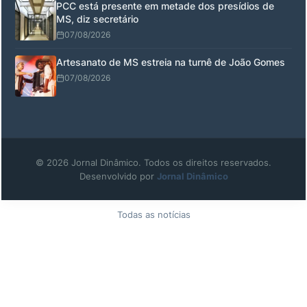
PCC está presente em metade dos presídios de
MS, diz secretário
07/08/2026
Artesanato de MS estreia na turnê de João Gomes
07/08/2026
© 2026 Jornal Dinâmico. Todos os direitos reservados.
Desenvolvido por
Jornal Dinâmico
Todas as notícias