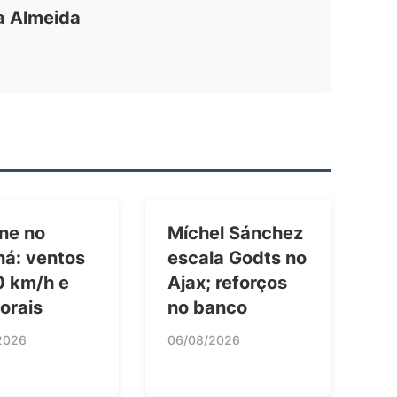
ia Almeida
ne no
Míchel Sánchez
ná: ventos
escala Godts no
0 km/h e
Ajax; reforços
orais
no banco
2026
06/08/2026