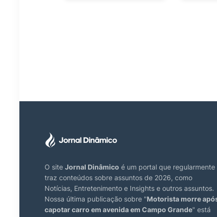
O site
Jornal Dinâmico
é um portal que regularmente
traz conteúdos sobre assuntos de 2026, como
Notícias, Entretenimento e Insights e outros assuntos.
Nossa última publicação sobre "
Motorista morre apó
capotar carro em avenida em Campo Grande
" está