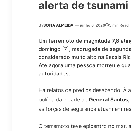
alerta de tsunami
By
SOFIA ALMEIDA
—
junho 8, 2026
3 min Read
Um terremoto de magnitude
7,8
atin
domingo (7), madrugada de segunda-f
considerado muito alto na Escala Ric
Até agora uma pessoa morreu e quat
autoridades.
Há relatos de prédios desabando. À a
polícia da cidade de
General Santos
,
as forças de segurança atuam em res
O terremoto teve epicentro no mar, 