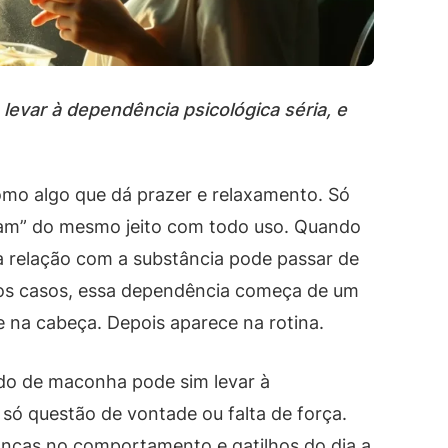
evar à dependência psicológica séria, e
mo algo que dá prazer e relaxamento. Só
iam” do mesmo jeito com todo uso. Quando
a relação com a substância pode passar de
tos casos, essa dependência começa de um
ce na cabeça. Depois aparece na rotina.
do de maconha pode sim levar à
 só questão de vontade ou falta de força.
anças no comportamento e gatilhos do dia a