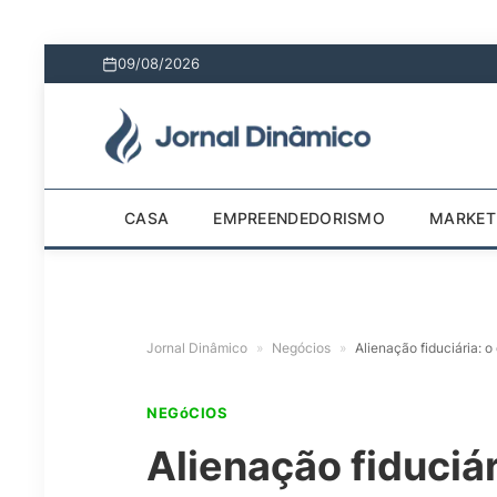
09/08/2026
CASA
EMPREENDEDORISMO
MARKET
Jornal Dinâmico
»
Negócios
»
Alienação fiduciária: 
NEGóCIOS
Alienação fiduciá