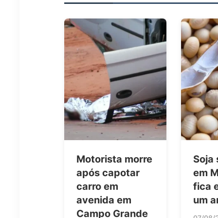
Motorista morre
Soja
após capotar
em M
carro em
fica 
avenida em
um a
Campo Grande
07/08/