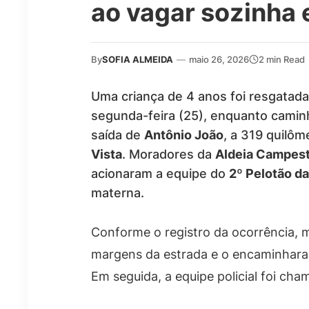
ao vagar sozinha 
By
SOFIA ALMEIDA
—
maio 26, 2026
2 min Read
Uma criança de 4 anos foi resgatada p
segunda-feira (25), enquanto camin
saída de
Antônio João
, a 319 quilô
Vista
. Moradores da
Aldeia Campes
acionaram a equipe do
2º Pelotão d
materna.
Conforme o registro da ocorrência, 
margens da estrada e o encaminharam
Em seguida, a equipe policial foi cha