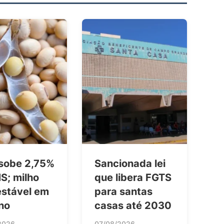
 sobe 2,75%
Sancionada lei
S; milho
que libera FGTS
estável em
para santas
no
casas até 2030
2026
07/08/2026