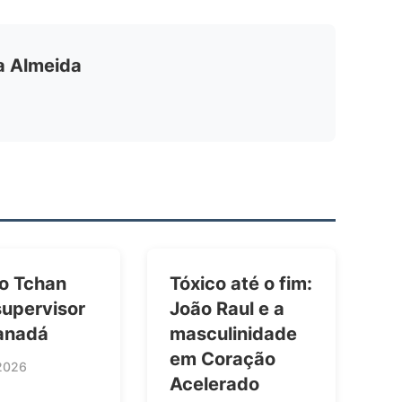
ia Almeida
 o Tchan
Tóxico até o fim:
supervisor
João Raul e a
anadá
masculinidade
em Coração
2026
Acelerado