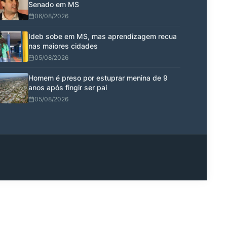
Senado em MS
06/08/2026
Ideb sobe em MS, mas aprendizagem recua
nas maiores cidades
05/08/2026
Homem é preso por estuprar menina de 9
anos após fingir ser pai
05/08/2026