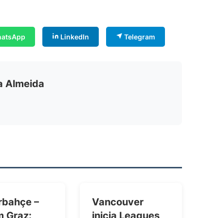
atsApp
LinkedIn
Telegram
ia Almeida
rbahçe –
Vancouver
m Graz:
inicia Leagues