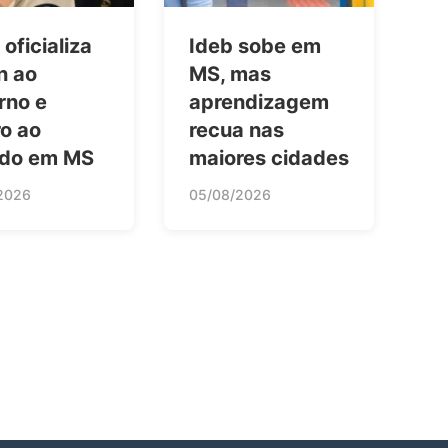
oficializa
Ideb sobe em
n ao
MS, mas
rno e
aprendizagem
ro ao
recua nas
do em MS
maiores cidades
2026
05/08/2026