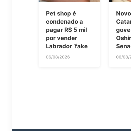
Pet shop é
Novo 
condenado a
Cata
pagar R$ 5 mil
gove
por vender
Oshi
Labrador ‘fake
Sena
06/08/2026
06/08/