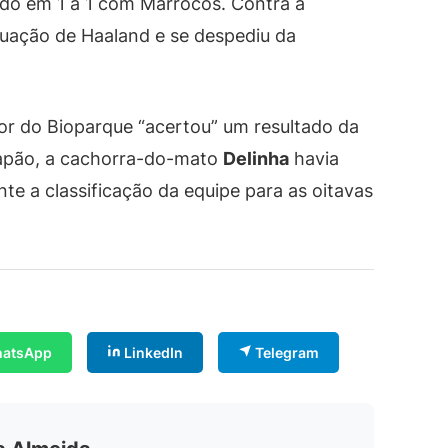
ndo em 1 a 1 com Marrocos. Contra a
tuação de Haaland e se despediu da
or do Bioparque “acertou” um resultado da
Japão, a cachorra-do-mato
Delinha
havia
nte a classificação da equipe para as oitavas
atsApp
LinkedIn
Telegram