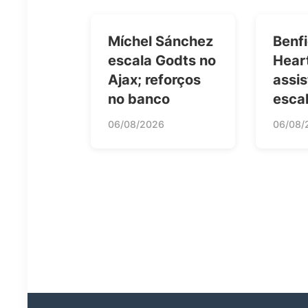
Míchel Sánchez
Benfi
escala Godts no
Hear
Ajax; reforços
assis
no banco
esca
06/08/2026
06/08/