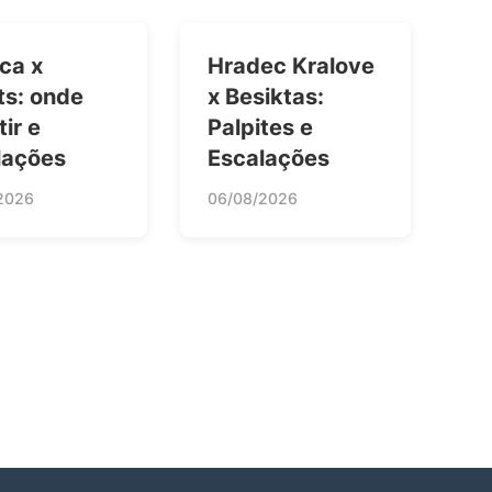
ca x
Hradec Kralove
ts: onde
x Besiktas:
tir e
Palpites e
lações
Escalações
2026
06/08/2026