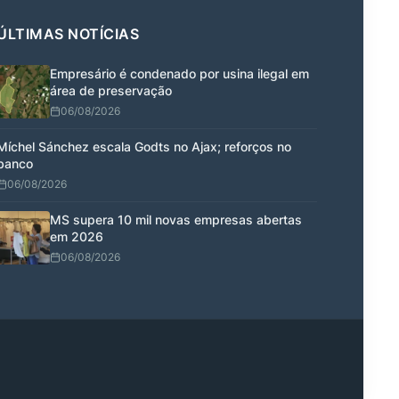
ÚLTIMAS NOTÍCIAS
Empresário é condenado por usina ilegal em
área de preservação
06/08/2026
Míchel Sánchez escala Godts no Ajax; reforços no
banco
06/08/2026
MS supera 10 mil novas empresas abertas
em 2026
06/08/2026