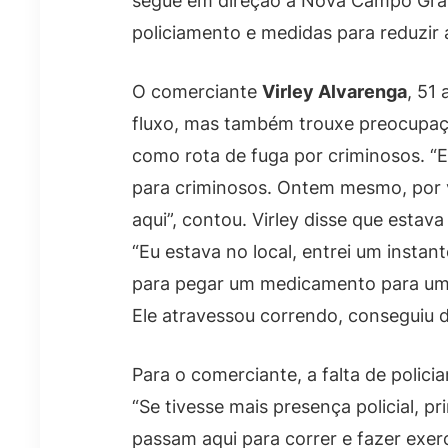
segue em direção à Nova Campo Gra
policiamento e medidas para reduzir 
O comerciante
Virley Alvarenga
, 51
fluxo, mas também trouxe preocupaçã
como rota de fuga por criminosos. “
para criminosos. Ontem mesmo, por 
aqui”, contou. Virley disse que esta
“Eu estava no local, entrei um instan
para pegar um medicamento para um c
Ele atravessou correndo, conseguiu de
Para o comerciante, a falta de polic
“Se tivesse mais presença policial, 
passam aqui para correr e fazer exercí