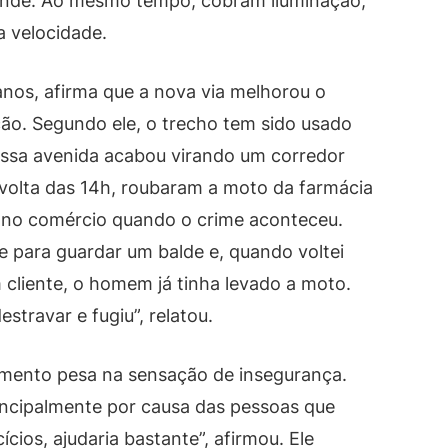
nde. Ao mesmo tempo, cobram iluminação,
a velocidade.
 anos, afirma que a nova via melhorou o
o. Segundo ele, o trecho tem sido usado
Essa avenida acabou virando um corredor
volta das 14h, roubaram a moto da farmácia
va no comércio quando o crime aconteceu.
te para guardar um balde e, quando voltei
liente, o homem já tinha levado a moto.
stravar e fugiu”, relatou.
iamento pesa na sensação de insegurança.
principalmente por causa das pessoas que
cios, ajudaria bastante”, afirmou. Ele