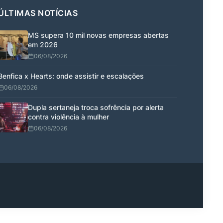
ÚLTIMAS NOTÍCIAS
MS supera 10 mil novas empresas abertas
em 2026
06/08/2026
Benfica x Hearts: onde assistir e escalações
06/08/2026
Dupla sertaneja troca sofrência por alerta
contra violência à mulher
06/08/2026