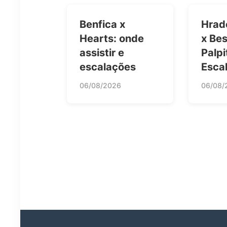
Benfica x
Hrad
Hearts: onde
x Bes
assistir e
Palpi
escalações
Esca
06/08/2026
06/08/