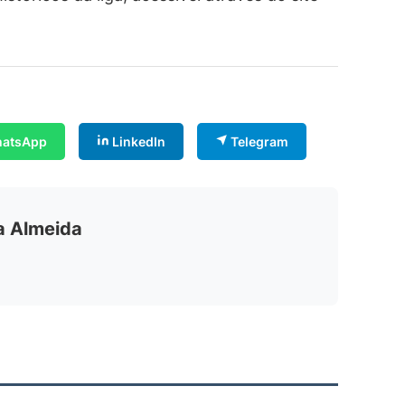
atsApp
LinkedIn
Telegram
ia Almeida