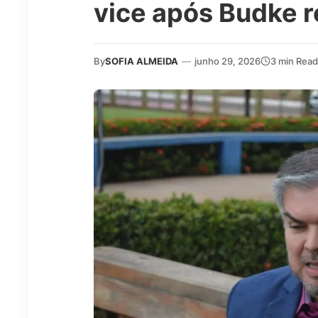
vice após Budke r
By
SOFIA ALMEIDA
—
junho 29, 2026
3 min Read