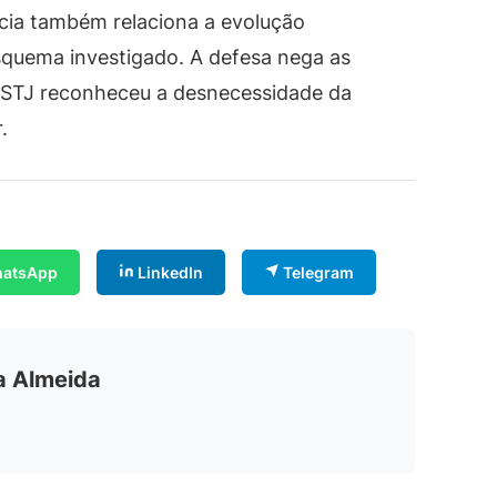
cia também relaciona a evolução
squema investigado. A defesa nega as
o STJ reconheceu a desnecessidade da
.
atsApp
LinkedIn
Telegram
ia Almeida