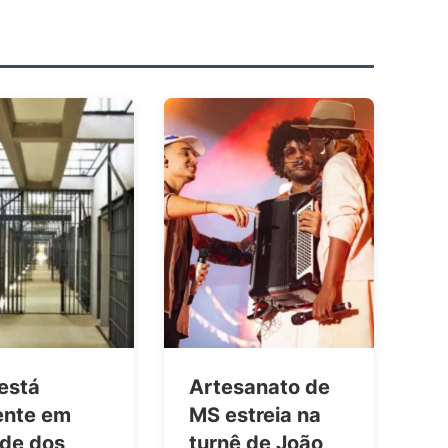
está
Artesanato de
ente em
MS estreia na
de dos
turnê de João