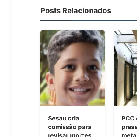
Posts Relacionados
Sesau cria
PCC 
comissão para
pres
revisar mortes
meta