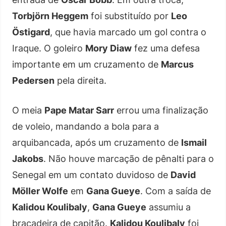
Torbjörn Heggem
foi substituído por
Leo
Östigard
, que havia marcado um gol contra o
Iraque. O goleiro
Mory Diaw
fez uma defesa
importante em um cruzamento de
Marcus
Pedersen
pela direita.
O meia
Pape Matar Sarr
errou uma finalização
de voleio, mandando a bola para a
arquibancada, após um cruzamento de
Ismail
Jakobs
. Não houve marcação de pênalti para o
Senegal em um contato duvidoso de
David
Möller Wolfe
em
Gana Gueye
. Com a saída de
Kalidou Koulibaly
,
Gana Gueye
assumiu a
braçadeira de capitão.
Kalidou Koulibaly
foi