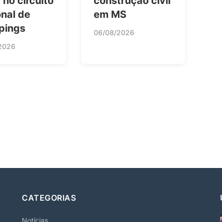
 no circuito
construção civil
nal de
em MS
pings
06/08/2026
2026
CATEGORIAS
Notícias