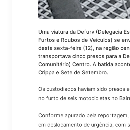
Uma viatura da Defurv (Delegacia E
Furtos e Roubos de Veículos) se en
desta sexta-feira (12), na região ce
transportava cinco presos para a D
Comunitário) Centro. A batida acon
Crippa e Sete de Setembro.
Os custodiados haviam sido presos em
no furto de seis motocicletas no Bai
Conforme apurado pela reportagem, a
em deslocamento de urgência, com si